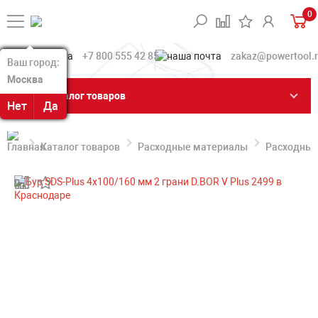
0
+7 800 555 42 85
zakaz@powertool.
Ваш город:
Ваш город:
Москва
Москва
Каталог товаров
Нет
Нет
Да
Да
Каталог товаров
Расходные материалы
Расходные