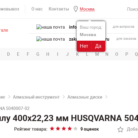
амовывоз
О нас
Контакты
Москва
info@powertool.ru
Ваш город:
для вопросов
Москва
zakaz@powertool.ru
для заказов
Нет
Да
D
E
F
G
H
I
J
K
L
M
N
O
P
Q
ние
Алмазный инструмент
Алмазные диски
NA 5040007-02
ллу 400х22,23 мм HUSQVARNA 50
Рейтинг товара:
9 оценок
Доба