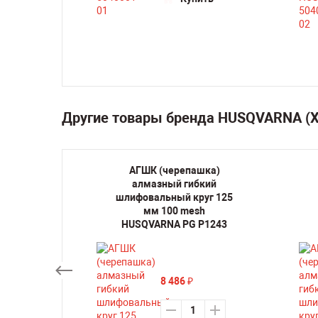
ть
Другие товары бренда HUSQVARNA 
овых
АГШК (черепашка)
VARNA
алмазный гибкий
шлифовальный круг 125
мм 100 mesh
HUSQVARNA PG P1243
ть
8 486
₽