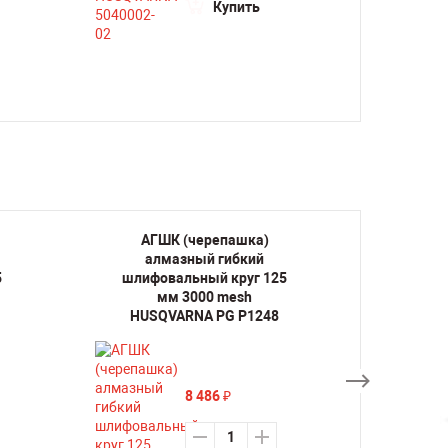
Купить
АГШК (черепашка)
АГ
алмазный гибкий
ал
5
шлифовальный круг 125
шлифо
мм 3000 mesh
HUSQVARNA PG P1248
HUS
8 486
₽