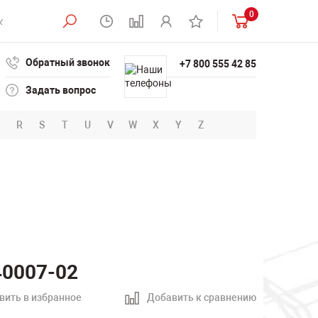
0
Обратный звонок
+7 800 555 42 85
Задать вопрос
R
S
T
U
V
W
X
Y
Z
40007-02
вить в избранное
Добавить к сравнению