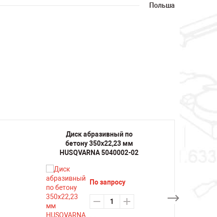
Польша
Диск абразивный по
Дис
бетону 350х22,23 мм
бет
1
HUSQVARNA 5040002-02
HUSQ
По запросу