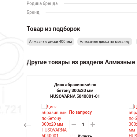
Родина бренда
Бренд
Товар из подборок
Алмазные диски 400 мм
Алмазные диски по металлу
Другие товары из раздела Алмазные
 для
Диск абразивный по
х22,23
бетону 300х20 мм
-D125
HUSQVARNA 5040001-01
87
По запросу
су
Купить