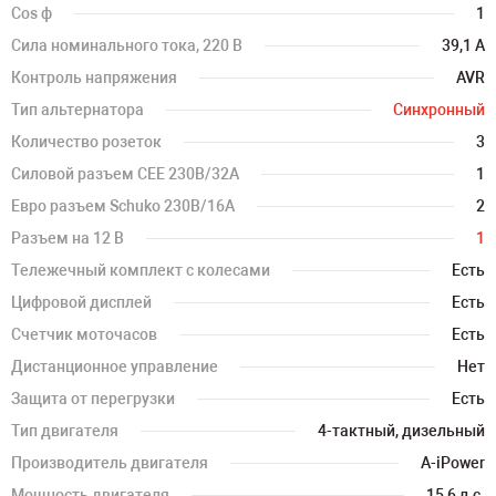
Cos ф
1
Сила номинального тока, 220 В
39,1 А
Контроль напряжения
AVR
Тип альтернатора
Синхронный
Количество розеток
3
Силовой разъем CEE 230В/32А
1
Евро разъем Schuko 230В/16А
2
Разъем на 12 В
1
Тележечный комплект с колесами
Есть
Цифровой дисплей
Есть
Счетчик моточасов
Есть
Дистанционное управление
Нет
Защита от перегрузки
Есть
Тип двигателя
4-тактный, дизельный
Производитель двигателя
A-iPower
Мощность двигателя
15,6 л.с.