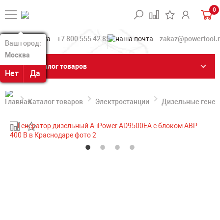
0
+7 800 555 42 85
zakaz@powertool.
Ваш город:
Ваш город:
Москва
Москва
Каталог товаров
Нет
Нет
Да
Да
Каталог товаров
Электростанции
Дизельные гене