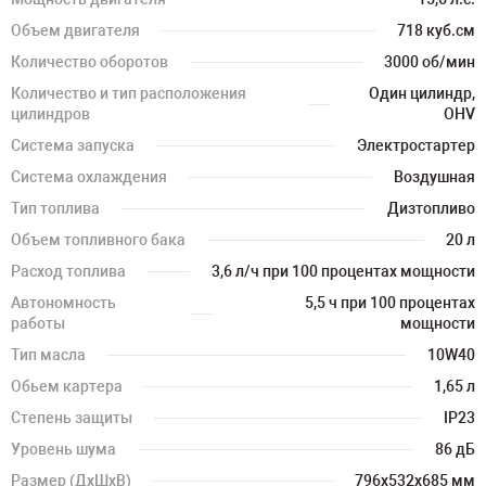
Объем двигателя
718 куб.см
Количество оборотов
3000 об/мин
Количество и тип расположения
Один цилиндр,
цилиндров
OHV
Система запуска
Электростартер
Система охлаждения
Воздушная
Тип топлива
Дизтопливо
Объем топливного бака
20 л
Расход топлива
3,6 л/ч при 100 процентах мощности
Автономность
5,5 ч при 100 процентах
работы
мощности
Тип масла
10W40
Обьем картера
1,65 л
Степень защиты
IP23
Уровень шума
86 дБ
Размер (ДхШхВ)
796х532х685 мм