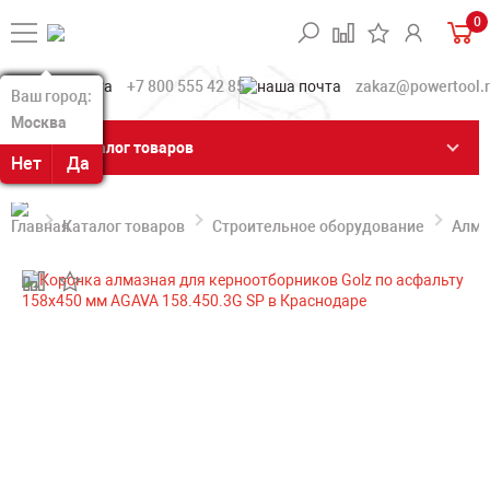
0
+7 800 555 42 85
zakaz@powertool.
Ваш город:
Ваш город:
Москва
Москва
Каталог товаров
Нет
Нет
Да
Да
Каталог товаров
Строительное оборудование
Алма