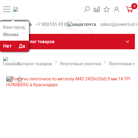
0
+7 800 555 42 85
zakaz@powertool.
Ваш город:
Ваш город:
Москва
Москва
Каталог товаров
Нет
Нет
Да
Да
Каталог товаров
Ленточные полотна
Ленточные по