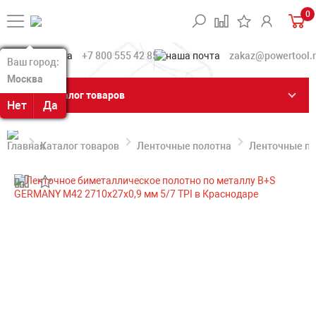
0
+7 800 555 42 85
zakaz@powertool.
Ваш город:
Ваш город:
Москва
Москва
Каталог товаров
Нет
Нет
Да
Да
Каталог товаров
Ленточные полотна
Ленточные по