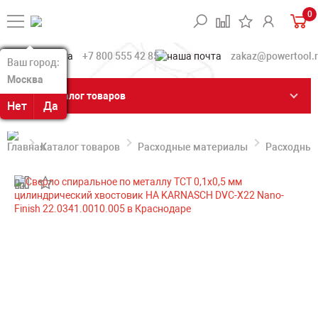
0
+7 800 555 42 85
zakaz@powertool.
Ваш город:
Ваш город:
Москва
Москва
Каталог товаров
Нет
Нет
Да
Да
Каталог товаров
Расходные материалы
Расходные