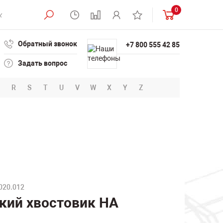
0
Обратный звонок
+7 800 555 42 85
Задать вопрос
R
S
T
U
V
W
X
Y
Z
020.012
ский хвостовик HA