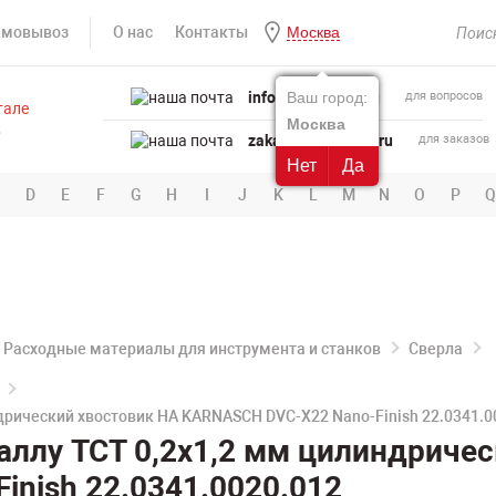
амовывоз
О нас
Контакты
Москва
info@powertool.ru
Ваш город:
для вопросов
Москва
zakaz@powertool.ru
для заказов
Нет
Да
D
E
F
G
H
I
J
K
L
M
N
O
P
Q
Расходные материалы для инструмента и станков
Сверла
дрический хвостовик HA KARNASCH DVC-X22 Nano-Finish 22.0341.0
аллу TCT 0,2х1,2 мм цилиндриче
nish 22.0341.0020.012