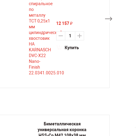
12 157
₽
Купить
Биметаллическая
Би
универсальная коронка
униве
HSS-Co M42 108х38 мм
HSS-