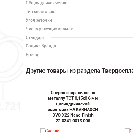
Общая длина сверла
Тип хвостовика
Угол заточки
Число режущих кромок
Стандарт
Родина бренда
Бренд
Другие товары из раздела Твердоспл
ое по
Сверло спиральное по
х2 мм
металлу TCT 0,15х0,6 мм
кий
цилиндрический
RNASCH
хвостовик HA KARNASCH
inish
DVC-X22 Nano-Finish
020
22.0341.0015.006