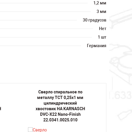
1,2 мм
3 мм
30 градусов
Нет
1 шт
Германия
Сверло спиральное по
Свер
металлу TCT 0,25х1 мм
метал
цилиндрический
ц
H
хвостовик HA KARNASCH
хвост
DVC-X22 Nano-Finish
DVC
22.0341.0025.010
22