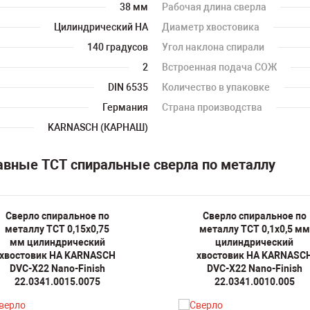
38 мм
Рабочая длина сверла
Цилиндрический HA
Диаметр хвостовика
140 градусов
Угол наклона спирали
2
Встроенная подача СОЖ
DIN 6535
Количество в упаковке
Германия
Страна производства
KARNASCH (КАРНАШ)
авные TCT спиральные сверла по металлу
Сверло спиральное по
Сверло спиральное по
металлу TCT 0,15х0,75
металлу TCT 0,1х0,5 мм
мм цилиндрический
цилиндрический
хвостовик HA KARNASCH
хвостовик HA KARNASC
DVC-X22 Nano-Finish
DVC-X22 Nano-Finish
22.0341.0015.0075
22.0341.0010.005