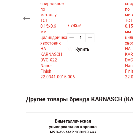
7 742
₽
ть
Купить
Другие товары бренда KARNASCH (
кая
Биметаллическая
оронка
универсальная коронка
38 мм
HSS-Co M42 100х38 мм