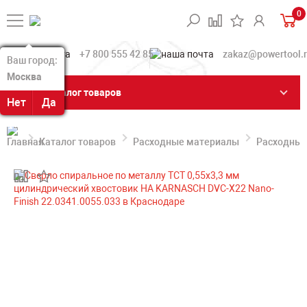
0
+7 800 555 42 85
zakaz@powertool.
Ваш город:
Ваш город:
Москва
Москва
Каталог товаров
Нет
Нет
Да
Да
Каталог товаров
Расходные материалы
Расходные