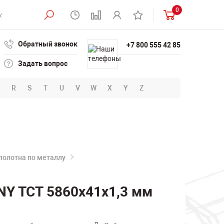
0
Обратный звонок
+7 800 555 42 85
Задать вопрос
R
S
T
U
V
W
X
Y
Z
полотна по металлу
NY TCT 5860х41х1,3 мм