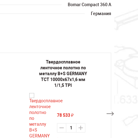
Bomar Compact 360 A
Германия
Твердосплавное
Т
ленточное полотно по
лент
металлу B+S GERMANY
мета
TCT 10000х67х1,6 мм
TCT 1
1/1,5 TPI
78 533
₽