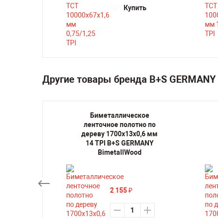
Купить
Другие товары бренда B+S GERMANY 
кое
Биметаллическое
но по
ленточное полотно по
,6 мм 6
дереву 1700х13х0,6 мм
ANY
14 TPI B+S GERMANY
d
BimetallWood
2 155
₽