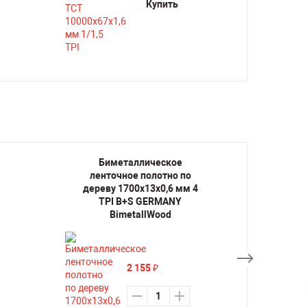
Купить
Биметаллическое
Би
ленточное полотно по
лент
дереву 1700х13х0,6 мм 4
дерев
TPI B+S GERMANY
TP
BimetallWood
2 155
₽