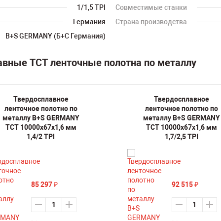
1/1,5 TPI
Совместимые станки
Германия
Страна производства
B+S GERMANY (Б+С Германия)
авные TCT ленточные полотна по металлу
Твердосплавное
Твердосплавное
ленточное полотно по
ленточное полотно по
металлу B+S GERMANY
металлу B+S GERMANY
TCT 10000х67х1,6 мм
TCT 10000х67х1,6 мм
1,4/2 TPI
1,7/2,5 TPI
85 297
92 515
₽
₽