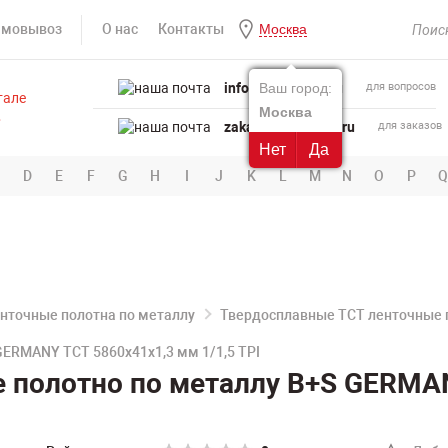
амовывоз
О нас
Контакты
Москва
info@powertool.ru
Ваш город:
для вопросов
Москва
zakaz@powertool.ru
для заказов
Нет
Да
D
E
F
G
H
I
J
K
L
M
N
O
P
Q
нточные полотна по металлу
Твердосплавные TCT ленточные 
GERMANY TCT 5860х41х1,3 мм 1/1,5 TPI
е полотно по металлу B+S GERMA