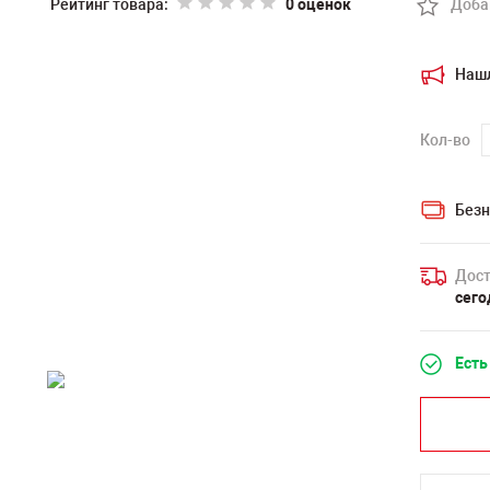
Рейтинг товара:
0 оценок
Доба
Наш
Кол-во
Безн
Дост
сего
Есть