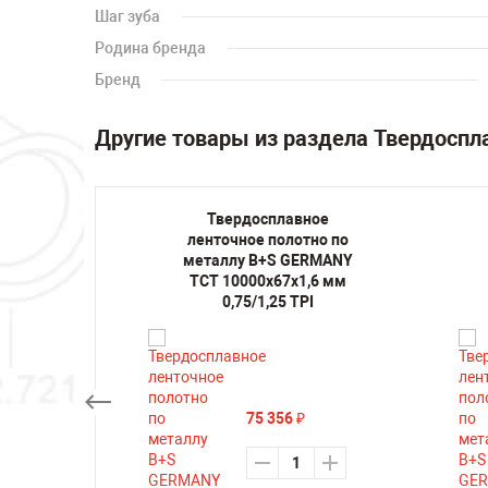
Шаг зуба
Родина бренда
Бренд
Другие товары из раздела Твердоспл
ное
Твердосплавное
но по
ленточное полотно по
RMANY
металлу B+S GERMANY
 мм 2/3
TCT 10000х67х1,6 мм
0,75/1,25 TPI
75 356
₽
ть