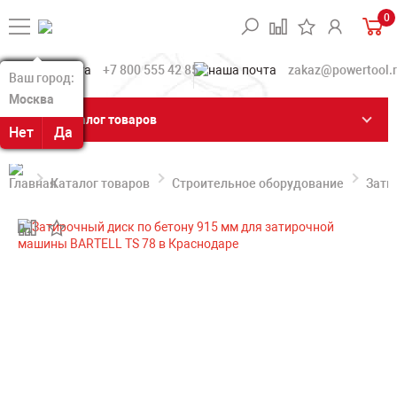
0
+7 800 555 42 85
zakaz@powertool.
Ваш город:
Ваш город:
Москва
Москва
Каталог товаров
Нет
Нет
Да
Да
Каталог товаров
Строительное оборудование
Зати