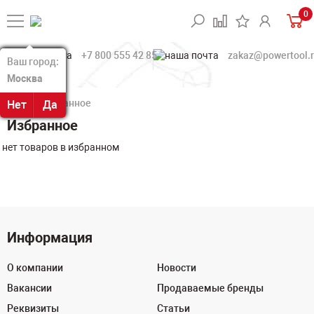
0
+7 800 555 42 85
zakaz@powertool.
Ваш город:
Ваш город:
Москва
Москва
Избранное
Нет
Нет
Да
Да
Избранное
нет товаров в избранном
Информация
О компании
Новости
Вакансии
Продаваемые бренды
Реквизиты
Статьи