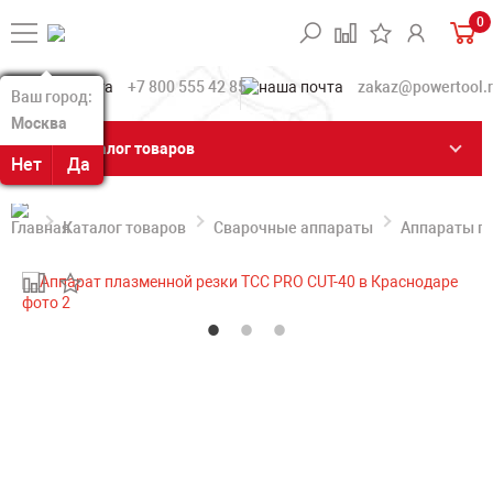
0
+7 800 555 42 85
zakaz@powertool.
Ваш город:
Ваш город:
Москва
Москва
Каталог товаров
Нет
Нет
Да
Да
Каталог товаров
Сварочные аппараты
Аппараты п