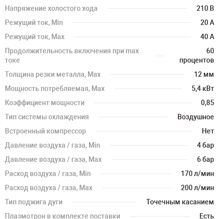
Напряжение холостого хода
210 В
Режущий ток, Min
20 А
Режущий ток, Max
40 А
Продолжительность включения при max
60
токе
процентов
Толщина резки металла, Max
12 мм
Мощность потребляемая, Max
5,4 кВт
Коэффициент мощности
0,85
Тип системы охлаждения
Воздушное
Встроенный компрессор
Нет
Давление воздуха / газа, Min
4 бар
Давление воздуха / газа, Max
6 бар
Расход воздуха / газа, Min
170 л/мин
Расход воздуха / газа, Max
200 л/мин
Тип поджига дуги
Точечным касанием
Плазмотрон в комплекте поставки
Есть