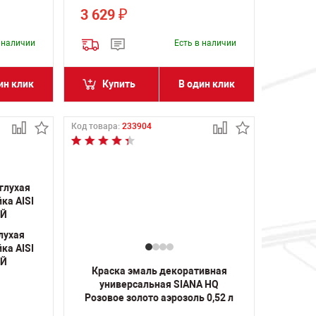
3 629
₽
в наличии
Есть в наличии
ин клик
Купить
В один клик
Код товара:
233904
лухая
ка AISI
ИЙ
Краска эмаль декоративная
универсальная SIANA HQ
Розовое золото аэрозоль 0,52 л