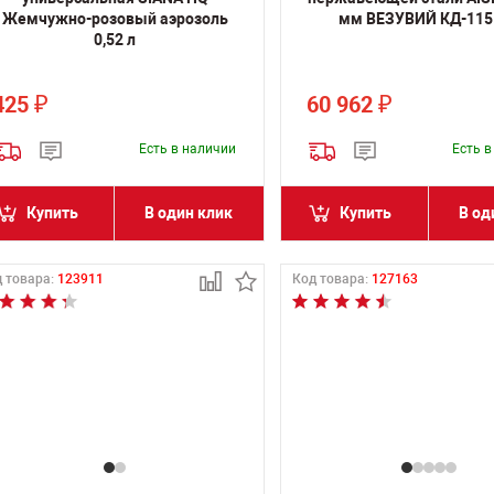
Жемчужно-розовый аэрозоль
мм ВЕЗУВИЙ КД-115 
0,52 л
425
60 962
₽
₽
Есть в наличии
Есть 
Купить
В один клик
Купить
В од
 товара:
123911
Код товара:
127163