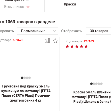
Краски
Весь список
го 1063 товаров в разделе
тировать
По умолчанию
Отображать
30 товаров
 товара:
669620
Код товара:
127103
Грунтовка под краску эмаль
кузнечную по металлу ЦЕРТА
Краска эмаль кузнечн
Пласт (CERTA Plast) Песочно-
металлу ЦЕРТА Пласт 
желтый банка 4 кг
Plast) Шоколад банка 0