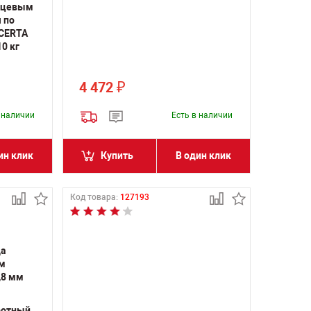
янцевым
 по
(CERTA
10 кг
4 472
₽
в наличии
Есть в наличии
ин клик
Купить
В один клик
Код товара:
127193
ротный