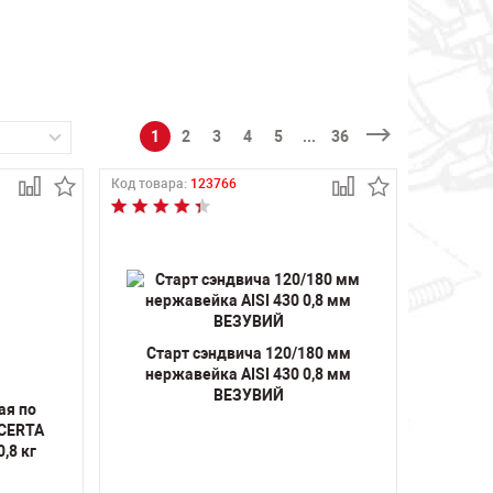
1
2
3
4
5
...
36
Код товара:
123766
Старт сэндвича 120/180 мм
нержавейка AISI 430 0,8 мм
ВЕЗУВИЙ
ая по
(CERTA
,8 кг