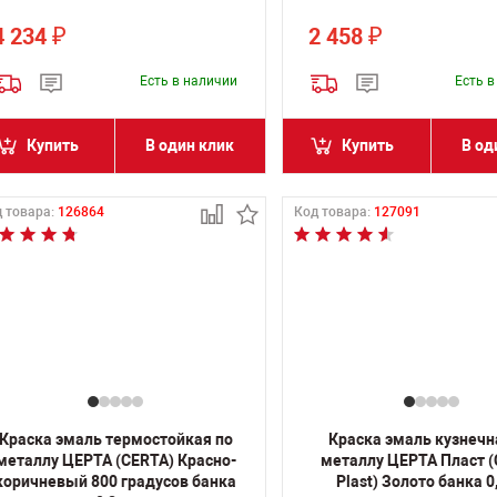
4 234
2 458
₽
₽
Есть в наличии
Есть 
Купить
В один клик
Купить
В од
 товара:
126864
Код товара:
127091
Краска эмаль термостойкая по
Краска эмаль кузнечн
металлу ЦЕРТА (CERTA) Красно-
металлу ЦЕРТА Пласт 
коричневый 800 градусов банка
Plast) Золото банка 0