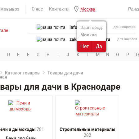
амовывоз
О нас
Контакты
Москва
info@powertool.ru
Ваш город:
для вопросов
Москва
zakaz@powertool.ru
для заказов
Нет
Да
D
E
F
G
H
I
J
K
L
M
N
O
P
Q
Каталог товаров
Товары для дачи
вары для дачи в Краснодаре
ечи и дымоходы
781
Строительные материалы
282
Баки для бани