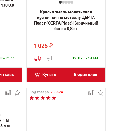
430 0,8
Краска эмаль молотковая
кузнечная по металлу ЦЕРТА
Пласт (CERTA Plast) Коричневый
банка 0,8 кг
1 025
₽
в наличии
Есть в наличии
ин клик
Купить
В один клик
Код товара:
233874