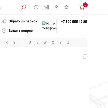
0
Обратный звонок
+7 800 555 42 85
Задать вопрос
R
S
T
U
V
W
X
Y
Z