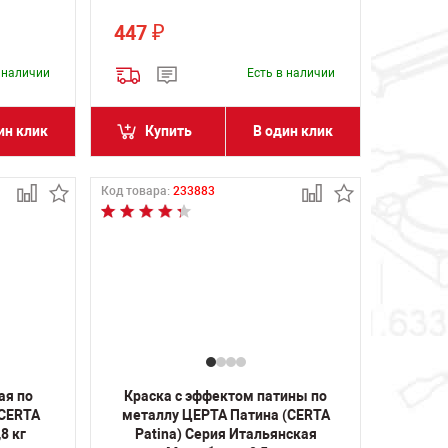
447
₽
в наличии
Есть в наличии
ин клик
Купить
В один клик
Код товара:
233883
ая по
Краска с эффектом патины по
(CERTA
металлу ЦЕРТА Патина (CERTA
,8 кг
Patina) Серия Итальянская