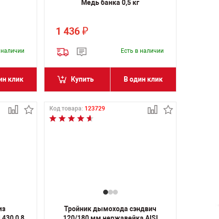
Медь банка 0,5 кг
1 436
₽
в наличии
Есть в наличии
ин клик
Купить
В один клик
Код товара:
123729
из
Тройник дымохода сэндвич
430 0,8
120/180 мм нержавейка AISI