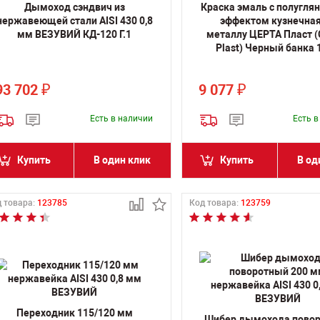
Дымоход сэндвич из
Краска эмаль с полугл
нержавеющей стали AISI 430 0,8
эффектом кузнечная
мм ВЕЗУВИЙ КД-120 Г.1
металлу ЦЕРТА Пласт 
Plast) Черный банка 
93 702
9 077
₽
₽
Есть в наличии
Есть 
Купить
В один клик
Купить
В од
 товара:
123785
Код товара:
123759
Переходник 115/120 мм
Шибер дымохода пово