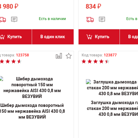
3 980
834
₽
₽
Есть в наличии
Есть 
Купить
В один клик
Купить
В од
 товара:
123758
Код товара:
123877
Заглушка дымохода г
Шибер дымохода поворотный
стакан 200 мм нержавей
150 мм нержавейка AISI 430 0,8
430 0,8 мм ВЕЗУВ
мм ВЕЗУВИЙ