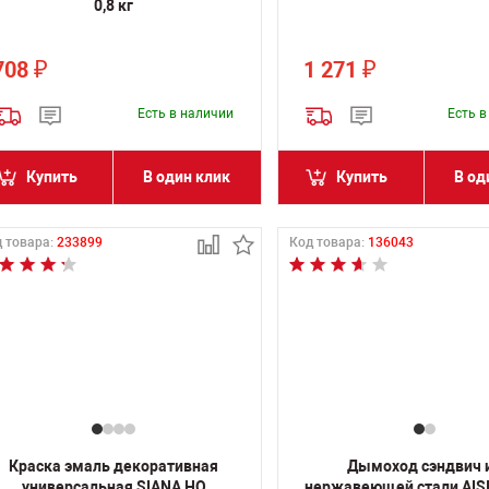
0,8 кг
708
1 271
₽
₽
Есть в наличии
Есть 
Купить
В один клик
Купить
В од
 товара:
233899
Код товара:
136043
Краска эмаль декоративная
Дымоход сэндвич 
универсальная SIANA HQ
нержавеющей стали AISI 