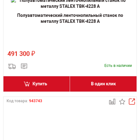
Полуавтоматический ленточнопильный станок по
металлу STALEX TBK-4228 A
₽
491 300
Есть в наличии
Купить
В один клик
Код товара:
943743