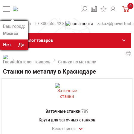
0
+7 800 555 42 85
zakaz@powertool.
Ваш город:
Ваш город:
Москва
Москва
Каталог товаров
Нет
Нет
Да
Да
Каталог товаров
Станки по металлу
Станки по металлу в Краснодаре
Заточные станки
789
Круги для заточных станков
Весь список