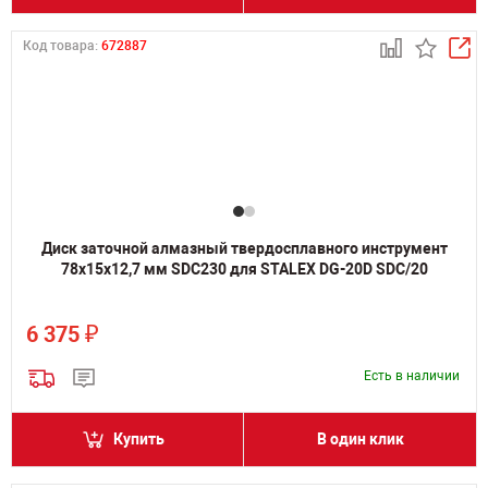
Код товара:
672887
Диск заточной алмазный твердосплавного инструмент
78х15х12,7 мм SDC230 для STALEX DG-20D SDC/20
₽
6 375
Есть в наличии
Купить
В один клик