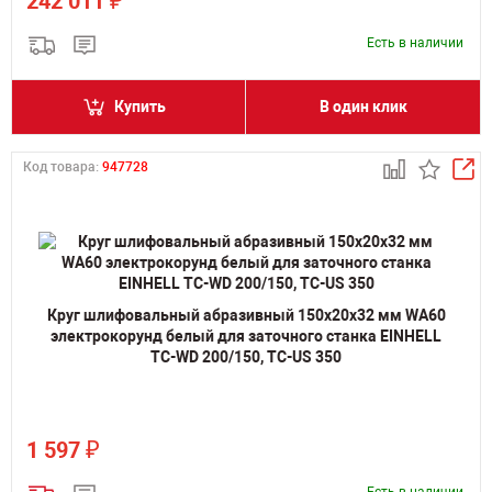
₽
242 011
Есть в наличии
Купить
В один клик
Код товара:
947728
Круг шлифовальный абразивный 150х20х32 мм WA60
электрокорунд белый для заточного станка EINHELL
TC-WD 200/150, TC-US 350
₽
1 597