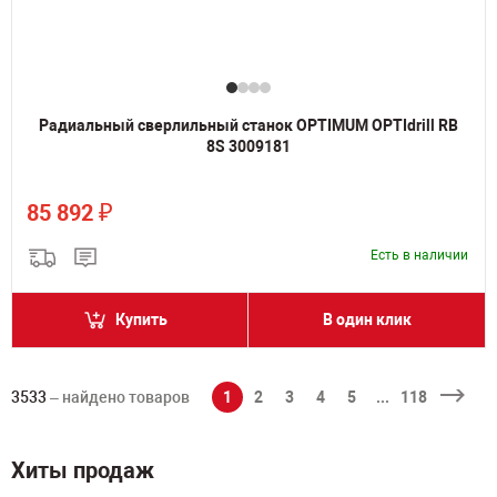
Радиальный сверлильный станок OPTIMUM OPTIdrill RB
8S 3009181
₽
85 892
Есть в наличии
Купить
В один клик
3533
– найдено товаров
1
2
3
4
5
...
118
Хиты продаж