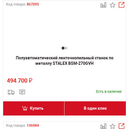
Код товара:
867095
Полуавтоматический ленточнопильный станок по
металлу STALEX BSM-270GVH
₽
494 700
Есть в наличии
Купить
В один клик
Код товара:
136984