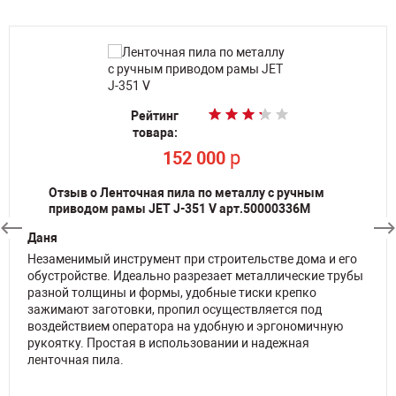
Рейтинг
Рейтинг
Рейтинг
Рейтинг
Рейтинг
Рейтинг
Рейтинг
Рейтинг
Рейтинг
Рейтинг
товара:
товара:
товара:
товара:
товара:
товара:
товара:
товара:
товара:
товара:
p
p
p
p
p
196 690
29 500
29 500
61 000
29 750
По запросу
По запросу
p
p
p
152 000
152 000
27 200
Отзыв о Ленточная пила по металлу с ручным
приводом рамы JET J-351 V арт.50000336M
Даня
Незаменимый инструмент при строительстве дома и его
обустройстве. Идеально разрезает металлические трубы
разной толщины и формы, удобные тиски крепко
зажимают заготовки, пропил осуществляется под
воздействием оператора на удобную и эргономичную
рукоятку. Простая в использовании и надежная
ленточная пила.