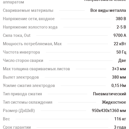
аппаратом
Свариваемые материалы
Все виды металла
Напряжение сети, входное
380 В
Напряжение холостого хода
2-5 В
Сила тока, Out
9700 А
Мощность потребляемая, Max
22 кВт
Частота инвертора
50 Гц
Число сторон сварки
Две
Max толщина свариваемых листов
3+3 мм
Вылет электродов
380 мм
Усилие сжатия электродов
0,15 Нм
Тип привода сжатия
Пневматический
Тип системы охлаждения
Жидкостное
Размер (ДхШхВ)
950х430х1360 мм
Вес
116 кг
Срок гарантии
3 года