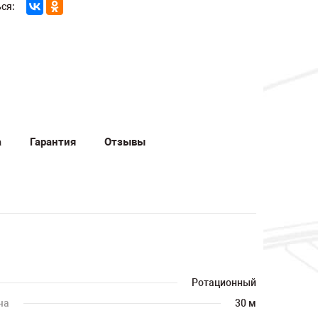
ся:
а
Гарантия
Отзывы
Ротационный
ча
30 м