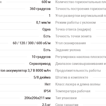
я
600 м
Количество горизонтальных пл
360 градусов
Точность построения горизонт
1
Угол развертки вертикальной 
0,1 мм/м
Режим работы с уклоном
Одна
Точка отвеса (надира)
Есть
Точность точки зенита
60 / 120 / 300 / 600 об/м
Угол сканирования
Есть
Задание уклона
10 градусов
Регулировка наклона плоскости
Сервопривод
Диапазон самовыравнивания и
-ion аккумулятор 3,7 В 8000 мАч
Продолжительность работы
5/8 дюйма
Штатив в комплекте
Нет
Класс лазера и длина волны
IP54
Температура рабочая
206х206х211 мм
Тип упаковки
2,5 кг
Срок гарантии