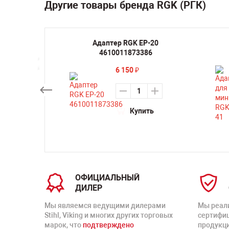
Другие товары бренда RGK (РГК)
ческий
Адаптер RGK EP-20
4610011873386
6 150
₽
ть
Купить
ОФИЦИАЛЬНЫЙ
ДИЛЕР
Мы являемся ведущими дилерами
Мы реал
Stihl, Viking и многих других торговых
сертифи
марок, что
подтверждено
продукц