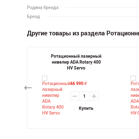
Родина бренда
Бренд
Другие товары из раздела Ротацион
зерный
Ротационный лазерный
L Roto
нивелир ADA Rotary 400
HV Servo
46 990
₽
ть
Купить