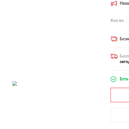
Наш
Кол-во
Безн
Бесп
сего
Есть