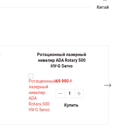
Китай
й
Ротационный лазерный
Рота
нивелир ADA Rotary 500
ниве
HV-G Servo
69 990
₽
Купить