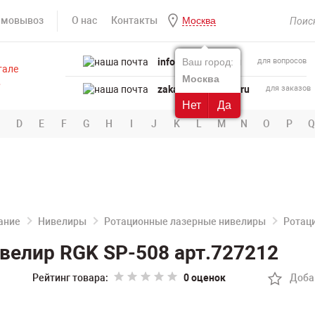
амовывоз
О нас
Контакты
Москва
info@powertool.ru
Ваш город:
для вопросов
Москва
zakaz@powertool.ru
для заказов
Нет
Да
D
E
F
G
H
I
J
K
L
M
N
O
P
Q
ание
Нивелиры
Ротационные лазерные нивелиры
Ротац
велир RGK SP-508 арт.727212
Рейтинг товара:
0 оценок
Доба