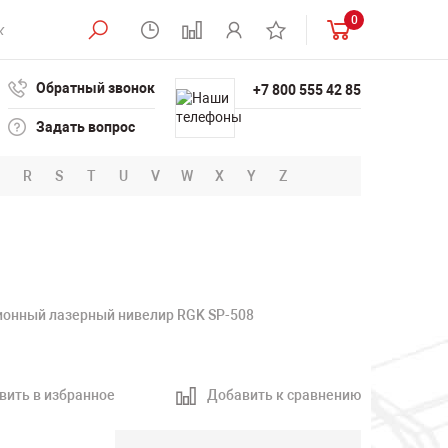
0
Обратный звонок
+7 800 555 42 85
Задать вопрос
R
S
T
U
V
W
X
Y
Z
ионный лазерный нивелир RGK SP-508
вить в избранное
Добавить к сравнению