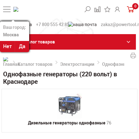
0
+7 800 555 42 85
zakaz@powertool.
Ваш город:
Ваш город:
Москва
Москва
Каталог товаров
Нет
Нет
Да
Да
Каталог товаров
Электростанции
Однофазные гене
Однофазные генераторы (220 вольт) в
Краснодаре
Дизельные генераторы однофазные
76