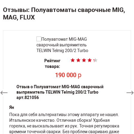
Отзывы: Полуавтоматы сварочные MIG,
MAG, FLUX
Рейтинг
Рейтинг
Рейтинг
товара:
товара:
товара:
p
p
p
190 000
190 000
28 780
Отзыв о Полуавтомат MIG-MAG сварочный
выпрямитель TELWIN Telmig 200/2 Turbo
арт.821056
Ян
Пока для себя альтернативы этому аппарату не нашел.
Итальянское качество. Отличная сборка! Удобная
горелка, не выскальзывает из рук. Точная регулировка
времени точечной сварки. Без проблем свариваю даже