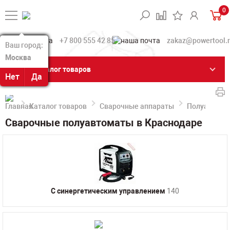
0
+7 800 555 42 85
zakaz@powertool.
Ваш город:
Ваш город:
Москва
Москва
Каталог товаров
Нет
Нет
Да
Да
Каталог товаров
Сварочные аппараты
Полуавтома
Сварочные полуавтоматы в Краснодаре
С синергетическим управлением
140