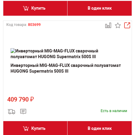
Купить
В один клик
Код товара:
803699
Инверторный MIG-MAG-FLUX сварочный полуавтомат
HUGONG Supermatrix 500S III
₽
409 790
Есть в наличии
Купить
В один клик