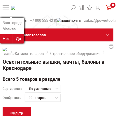
0
+7 800 555 42 85
zakaz@powertool.
Ваш город:
Ваш город:
Москва
Москва
Каталог товаров
Нет
Нет
Да
Да
Каталог товаров
Строительное оборудование
Осве
Осветительные вышки, мачты, балоны в
Краснодаре
Всего 5 товаров в разделе
Сортировать
По умолчанию
Отображать
30 товаров
Фильтр