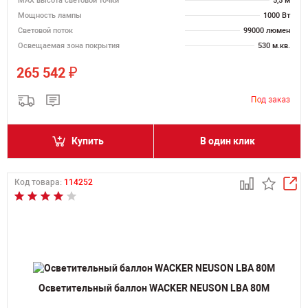
MAX высота световой точки
5,5 м
Мощность лампы
1000 Вт
Световой поток
99000 люмен
Освещаемая зона покрытия
530 м.кв.
₽
265 542
Купить
В один клик
Код товара:
114252
Осветительный баллон WACKER NEUSON LBA 80M