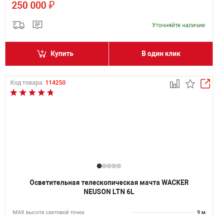
₽
250 000
Купить
В один клик
Код товара:
114250
Осветительная телескопическая мачта WACKER
NEUSON LTN 6L
MAX высота световой точки
9 м