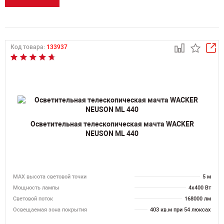
Код товара:
133937
Осветительная телескопическая мачта WACKER
NEUSON ML 440
MAX высота световой точки
5 м
Мощность лампы
4х400 Вт
Световой поток
168000 лм
Освещаемая зона покрытия
403 кв.м при 54 люксах