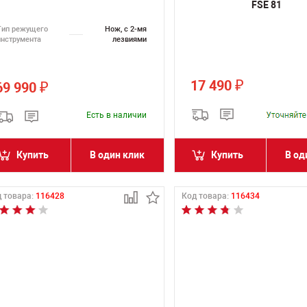
FSE 81
Тип режущего
Нож, с 2-мя
инструмента
лезвиями
17 490
₽
69 990
₽
Есть в наличии
Купить
В один клик
Купить
В од
 товара:
116428
Код товара:
116434