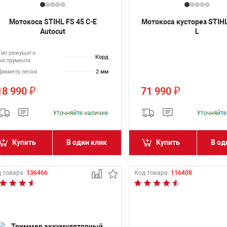
Мотокоса STIHL FS 45 C-E
Мотокоса кусторез STIHL
Autocut
L
Тип режущего
Корд
инструмента
Диаметр лески
2 мм
18 990
71 990
₽
₽
Купить
В один клик
Купить
В од
 товара:
136466
Код товара:
116408