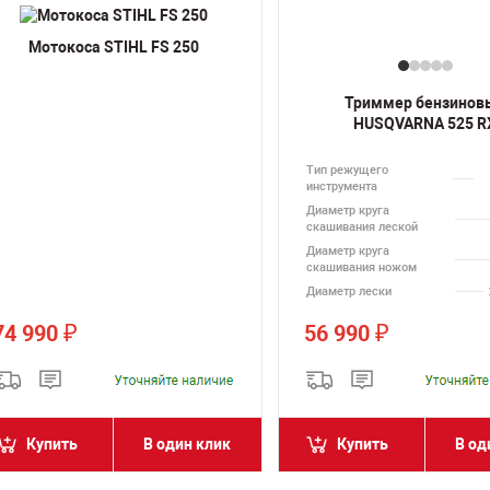
Мотокоса STIHL FS 250
Триммер бензинов
HUSQVARNA 525 R
Тип режущего
инструмента
Диаметр круга
скашивания леской
Диаметр круга
скашивания ножом
Диаметр лески
74 990
56 990
₽
₽
Купить
В один клик
Купить
В од