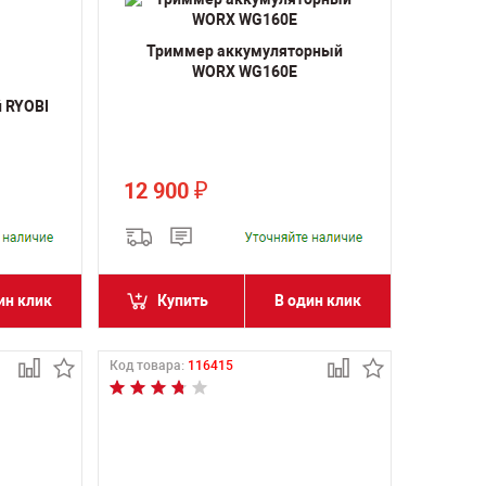
Триммер аккумуляторный
WORX WG160E
 RYOBI
12 900
₽
ин клик
Купить
В один клик
Код товара:
116415