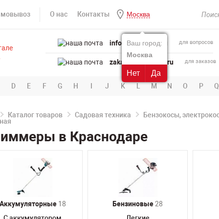
амовывоз
О нас
Контакты
Москва
info@powertool.ru
Ваш город:
для вопросов
Москва
zakaz@powertool.ru
для заказов
Нет
Да
D
E
F
G
H
I
J
K
L
M
N
O
P
Q
Каталог товаров
Садовая техника
Бензокосы, электроко
риммеры в Краснодаре
Аккумуляторные
18
Бензиновые
28
C аккумулятором
Легкие