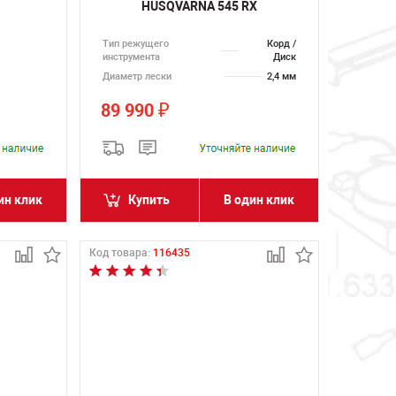
HUSQVARNA 545 RX
Тип режущего
Корд /
инструмента
Диск
Диаметр лески
2,4 мм
89 990
₽
ин клик
Купить
В один клик
Код товара:
116435