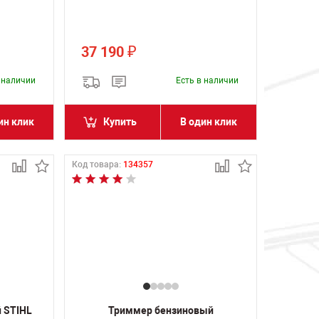
37 190
₽
в наличии
Есть в наличии
ин клик
Купить
В один клик
Код товара:
134357
 STIHL
Триммер бензиновый