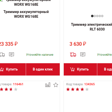
Триммер аккумуляторный
WORX WG168E
Триммер электрический
RLT 6030
23 335
3 630
₽
₽
Купить
В один клик
Купить
В од
 товара:
116461
Код товара:
134365