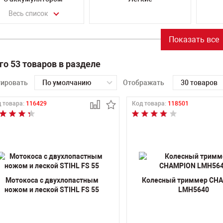
Весь список
Показать все
го 53 товаров в разделе
тировать
По умолчанию
Отображать
30 товаров
 товара:
116429
Код товара:
118501
Мотокоса c двухлопастным
Колесный триммер CH
ножом и леской STIHL FS 55
LMH5640