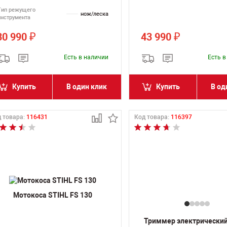
Тип режущего
нож/леска
инструмента
30 990
43 990
₽
₽
Есть в наличии
Есть 
Купить
В один клик
Купить
В од
 товара:
116431
Код товара:
116397
Мотокоса STIHL FS 130
Триммер электрический