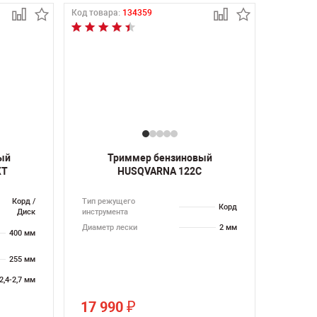
Код товара:
134359
ый
Триммер бензиновый
XT
HUSQVARNA 122C
Корд /
Тип режущего
Корд
Диск
инструмента
Диаметр лески
2 мм
400 мм
255 мм
2,4-2,7 мм
17 990
₽