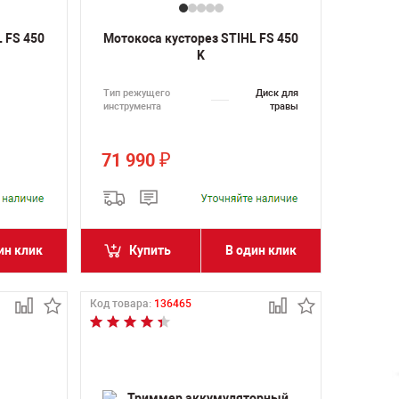
 FS 450
Мотокоса кусторез STIHL FS 450
K
Тип режущего
Диск для
инструмента
травы
71 990
₽
ин клик
Купить
В один клик
Код товара:
136465