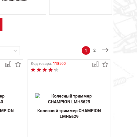
1
2
Код товара:
118500
AMPION
Колесный триммер CHAMPION
LMH5629