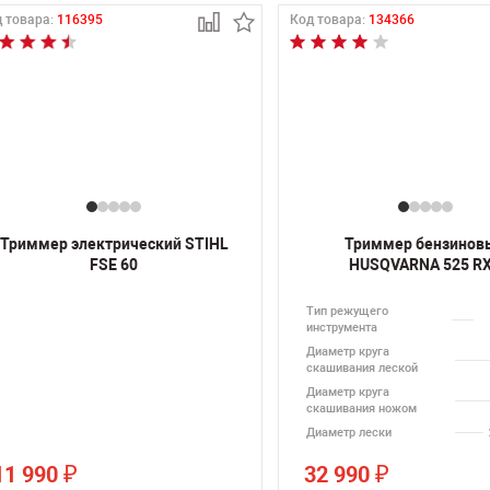
 товара:
116395
Код товара:
134366
Триммер электрический STIHL
Триммер бензинов
FSE 60
HUSQVARNA 525 R
Тип режущего
инструмента
Диаметр круга
скашивания леской
Диаметр круга
скашивания ножом
Диаметр лески
11 990
32 990
₽
₽