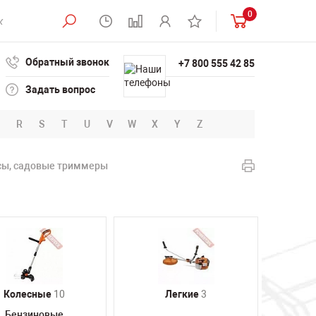
0
Обратный звонок
+7 800 555 42 85
Задать вопрос
R
S
T
U
V
W
X
Y
Z
сы, садовые триммеры
Колесные
10
Легкие
3
Бензиновые