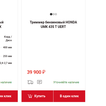
ый
Триммер бензиновый HONDA
X
UMK 435 T UERT
Корд /
Диск
400 мм
255 мм
2,4-2,7 мм
39 900
₽
ин клик
Купить
В один клик