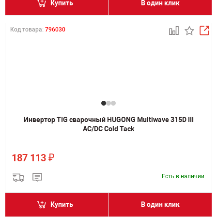
Купить
В один клик
Код товара:
796030
Инвертор TIG сварочный HUGONG Multiwave 315D III
AC/DC Cold Tack
₽
187 113
Есть в наличии
Купить
В один клик