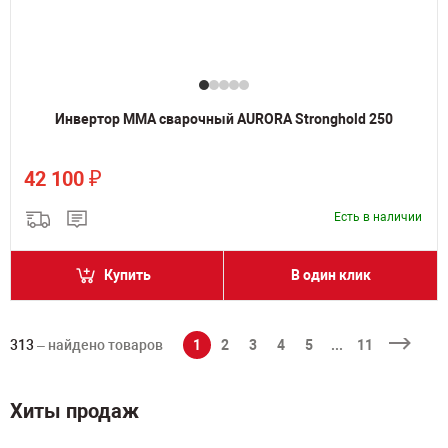
Инвертор MMA сварочный AURORA Stronghold 250
₽
42 100
Есть в наличии
Купить
В один клик
313
– найдено товаров
1
2
3
4
5
...
11
Хиты продаж