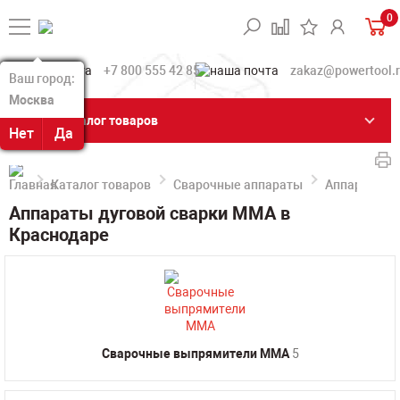
0
+7 800 555 42 85
zakaz@powertool.
Ваш город:
Ваш город:
Москва
Москва
Каталог товаров
Нет
Нет
Да
Да
Каталог товаров
Сварочные аппараты
Аппараты д
Аппараты дуговой сварки MMA в
Краснодаре
Сварочные выпрямители MMA
5