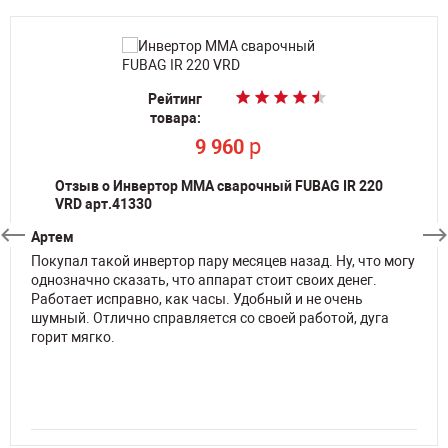
Рейтинг
Рейтинг
Рейтинг
Рейтинг
Рейтинг
Рейтинг
Рейтинг
Рейтинг
Рейтинг
Рейтинг
товара:
товара:
товара:
товара:
товара:
товара:
товара:
товара:
товара:
товара:
По запросу
По запросу
По запросу
p
p
p
p
p
297 400
9 960
9 960
9 350
9 350
p
p
60 500
86 300
Отзыв о Инвертор MMA сварочный FUBAG IR 220
VRD арт.41330
Артем
Покупал такой инвертор пару месяцев назад. Ну, что могу
однозначно сказать, что аппарат стоит своих денег.
Работает исправно, как часы. Удобный и не очень
шумный. Отлично справляется со своей работой, дуга
горит мягко.