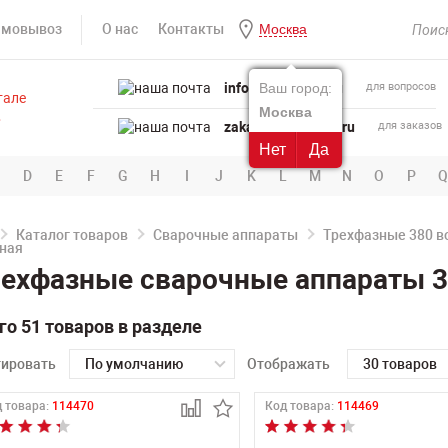
амовывоз
О нас
Контакты
Москва
info@powertool.ru
Ваш город:
для вопросов
Москва
zakaz@powertool.ru
для заказов
Нет
Да
D
E
F
G
H
I
J
K
L
M
N
O
P
Q
Каталог товаров
Сварочные аппараты
Трехфазные 380 в
ехфазные сварочные аппараты 3
го 51 товаров в разделе
тировать
По умолчанию
Отображать
30 товаров
 товара:
114470
Код товара:
114469