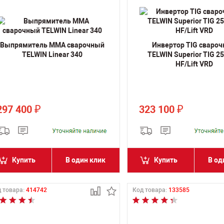
Выпрямитель MMA сварочный
Инвертор TIG сваро
TELWIN Linear 340
TELWIN Superior TIG 25
HF/Lift VRD
297 400
323 100
₽
₽
Купить
В один клик
Купить
В од
 товара:
414742
Код товара:
133585