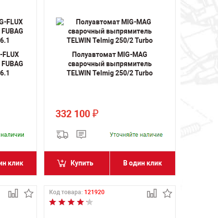
-FLUX
Полуавтомат MIG-MAG
т FUBAG
сварочный выпрямитель
6.1
TELWIN Telmig 250/2 Turbo
332 100
₽
в наличии
ин клик
Купить
В один клик
Код товара:
121920