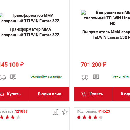
Трансформатор MMA
Выпрямитель MMA сва
сварочный TELWIN Eurarc 322
TELWIN Linear 530 
145 100
701 200
₽
₽
Купить
В один клик
Купить
В од
 товара:
121888
Код товара:
414523