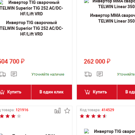
Инвертор MMA сваро
TELWIN Linear 350
Инвертор TIG сварочный
TELWIN Superior TIG 252 AC/DC-
HF/Lift VRD
504 700
262 000
₽
₽
Купить
В один клик
Купить
В од
 товара:
121916
Код товара:
414529