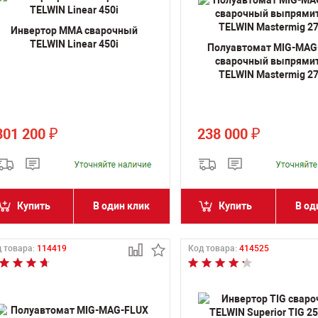
Инвертор MMA сварочный
TELWIN Linear 450i
Полуавтомат MIG-MAG
сварочный выпрями
TELWIN Mastermig 27
301 200
238 000
₽
₽
Купить
В один клик
Купить
В од
 товара:
114419
Код товара:
414525