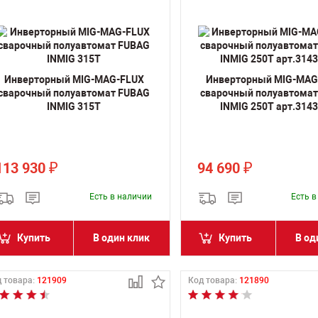
Инверторный MIG-MAG-FLUX
Инверторный MIG-MAG
сварочный полуавтомат FUBAG
сварочный полуавтома
INMIG 315T
INMIG 250T арт.3143
113 930
94 690
₽
₽
Есть в наличии
Есть 
Купить
В один клик
Купить
В од
 товара:
121909
Код товара:
121890