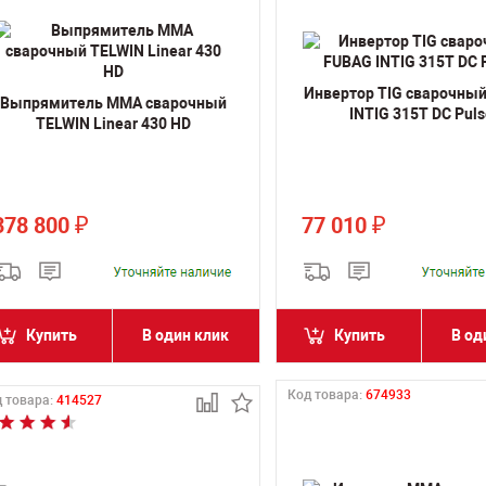
Инвертор TIG сварочны
Выпрямитель MMA сварочный
INTIG 315T DC Pul
TELWIN Linear 430 HD
378 800
77 010
₽
₽
Купить
В один клик
Купить
В од
Код товара:
674933
 товара:
414527