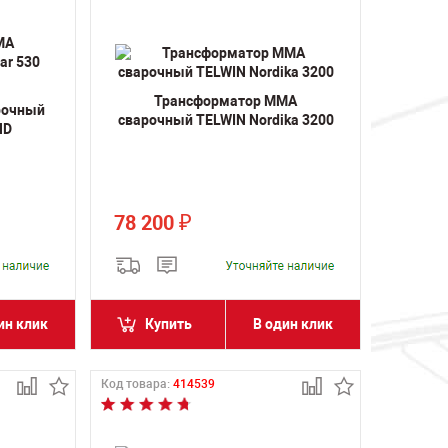
Трансформатор MMA
рочный
сварочный TELWIN Nordika 3200
HD
78 200
₽
ин клик
Купить
В один клик
Код товара:
414539