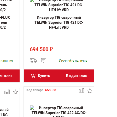
-FLUX
Инвертор TIG сварочный
тель
TELWIN Superior TIG 421 DC-
0/2
HF/Lift VRD
694 500
₽
ин клик
Купить
В один клик
Код товара:
658968