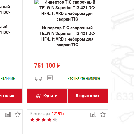
чный
Инвертор TIG сварочный
1 DC-
TELWIN Superior TIG 421 DC-
HF/Lift VRD с набором для
сварки TIG
751 100
₽
ин клик
Купить
В один клик
Код товара:
121915