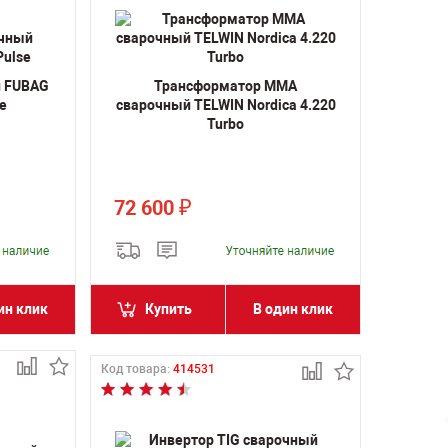
й FUBAG
Трансформатор MMA
se
сварочный TELWIN Nordica 4.220
Turbo
72 600
₽
ин клик
Купить
В один клик
Код товара:
414531