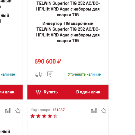
чный
i
Инвертор TIG сварочный
TELWIN Superior TIG 252 AC/DC-
HF/Lift VRD Aqua с набором для
сварки TIG
690 600
₽
ин клик
Купить
В один клик
Код товара:
121887