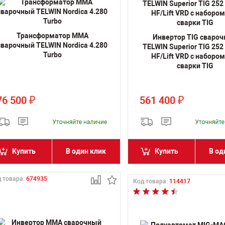
Трансформатор MMA
Инвертор TIG сваро
сварочный TELWIN Nordica 4.280
TELWIN Superior TIG 252
Turbo
HF/Lift VRD с наборо
сварки TIG
76 500
561 400
₽
₽
Купить
В один клик
Купить
В од
 товара:
674935
Код товара:
114417