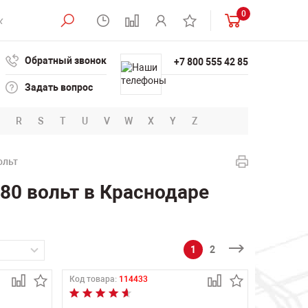
0
Обратный звонок
+7 800 555 42 85
Задать вопрос
R
S
T
U
V
W
X
Y
Z
ольт
80 вольт в Краснодаре
1
2
Код товара:
114433