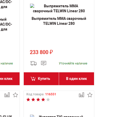
Выпрямитель MMA сварочный
чный
TELWIN Linear 280
 AC/DC-
м для
233 800
₽
ин клик
Купить
В один клик
Код товара:
116551