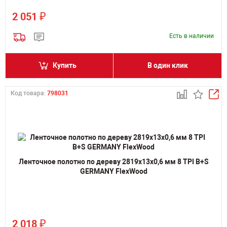
₽
2 051
Есть в наличии
Купить
В один клик
Код товара:
798031
Ленточное полотно по дереву 2819х13х0,6 мм 8 TPI B+S
GERMANY FlexWood
₽
2 018