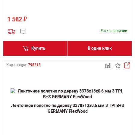
₽
1 582
Есть в наличии
Купить
В один клик
Код товара:
798513
Ленточное полотно по дереву 3378х13х0,6 мм 3 TPI B+S
GERMANY FlexWood