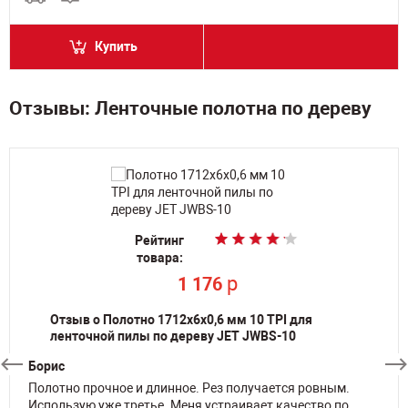
Купить
Отзывы: Ленточные полотна по дереву
Рейтинг
Рейтинг
Рейтинг
Рейтинг
Рейтинг
Рейтинг
Рейтинг
товара:
товара:
товара:
товара:
товара:
товара:
товара:
p
p
p
p
p
p
1 176
1 176
1 426
1 498
1 426
1 426
p
3 976
Отзыв о Полотно 1712х6х0,6 мм 10 TPI для
ленточной пилы по дереву JET JWBS-10
Борис
Полотно прочное и длинное. Рез получается ровным.
Использую уже третье. Меня устраивает качество по