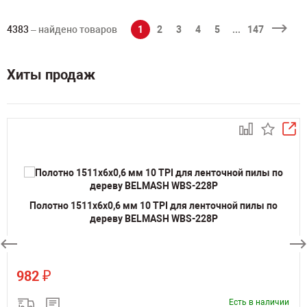
4383
– найдено товаров
1
2
3
4
5
...
147
Хиты продаж
Полотно 1511х6х0,6 мм 10 TPI для ленточной пилы по
дереву BELMASH WBS-228P
₽
982
Есть в наличии