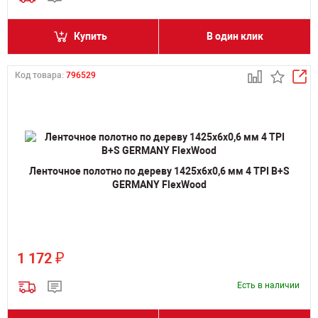
Купить
В один клик
Код товара:
796529
Ленточное полотно по дереву 1425х6х0,6 мм 4 TPI B+S
GERMANY FlexWood
₽
1 172
Есть в наличии