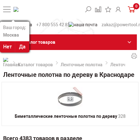
0
+7 800 555 42 85
zakaz@powertool.
Ваш город:
Ваш город:
Москва
Москва
Каталог товаров
Нет
Нет
Да
Да
Каталог товаров
Ленточные полотна
Ленточные по
Ленточные полотна по дереву в Краснодаре
Биметаллические ленточные полотна по дереву
328
Всего 4383 товаров в разделе