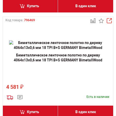
Купить
В один клик
Код товара:
796469
Биметаллическое ленточное полотно по дереву
4064х13х0,6 мм 18 TPI B+S GERMANY BimetallWood
₽
4 581
Есть в наличии
Купить
В один клик