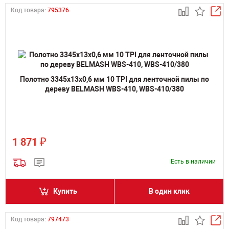
Код товара:
795376
Полотно 3345х13х0,6 мм 10 TPI для ленточной пилы по
дереву BELMASH WBS-410, WBS-410/380
₽
1 871
Есть в наличии
Купить
В один клик
Код товара:
797473