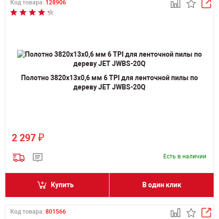
Код товара:
128906
Полотно 3820х13х0,6 мм 6 TPI для ленточной пилы по
дереву JET JWBS-20Q
₽
2 297
Есть в наличии
Купить
В один клик
Код товара:
801566