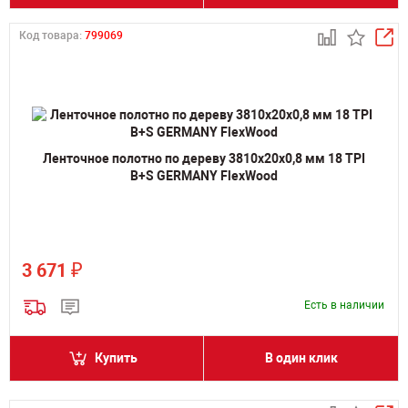
Код товара:
799069
Ленточное полотно по дереву 3810х20х0,8 мм 18 TPI
B+S GERMANY FlexWood
₽
3 671
Есть в наличии
Купить
В один клик