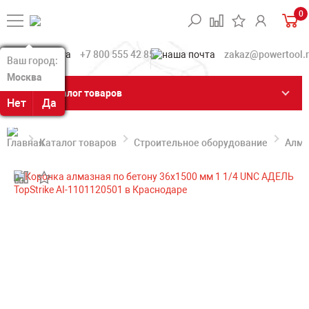
0
+7 800 555 42 85
zakaz@powertool.
Ваш город:
Ваш город:
Москва
Москва
Каталог товаров
Нет
Нет
Да
Да
Каталог товаров
Строительное оборудование
Алма