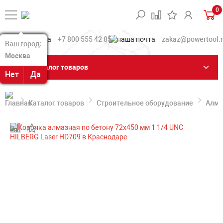
0
+7 800 555 42 85
zakaz@powertool.
Ваш город:
Ваш город:
Москва
Москва
Каталог товаров
Нет
Нет
Да
Да
Каталог товаров
Строительное оборудование
Алма