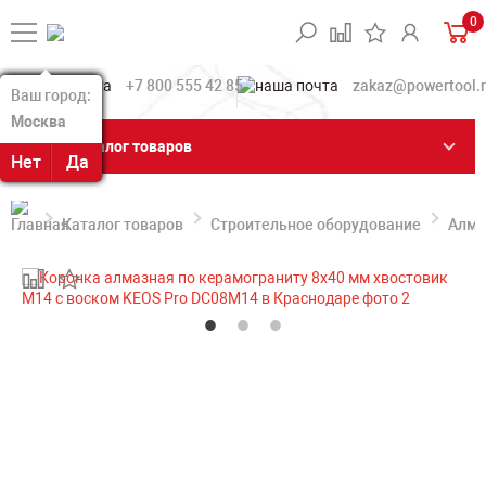
0
+7 800 555 42 85
zakaz@powertool.
Ваш город:
Ваш город:
Москва
Москва
Каталог товаров
Нет
Нет
Да
Да
Каталог товаров
Строительное оборудование
Алма