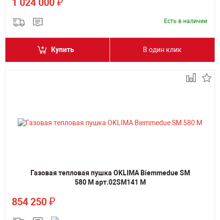
₽
1 024 000
Есть в наличии
Купить
В один клик
Газовая тепловая пушка OKLIMA Biemmedue SM
580 M арт.02SM141 M
₽
854 250