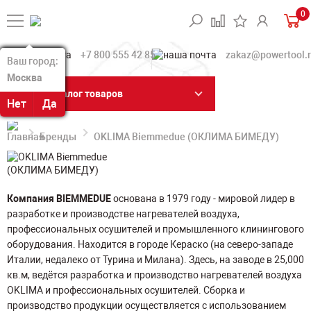
0
+7 800 555 42 85
zakaz@powertool.
Ваш город:
Ваш город:
Москва
Москва
Каталог товаров
Нет
Нет
Да
Да
Бренды
OKLIMA Biemmedue (ОКЛИМА БИМЕДУ)
Компания BIEMMEDUE
основана в 1979 году - мировой лидер в
разработке и производстве нагревателей воздуха,
профессиональных осушителей и промышленного клинингового
оборудования. Находится в городе Кераско (на северо-западе
Италии, недалеко от Турина и Милана). Здесь, на заводе в 25,000
кв.м, ведётся разработка и производство нагревателей воздуха
OKLIMA и профессиональных осушителей. Сборка и
производство продукции осуществляется с использованием