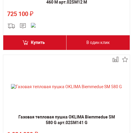
460 M арт.02SM12 M
₽
725 100
Купить
В один клик
Газовая тепловая пушка OKLIMA Biemmedue SM
580 G арт.02SM141 G