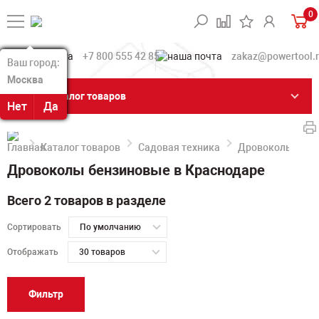
0
+7 800 555 42 85
zakaz@powertool.
Ваш город:
Ваш город:
Москва
Москва
Каталог товаров
Нет
Нет
Да
Да
Каталог товаров
Садовая техника
Дровоколы
Б
Дровоколы бензиновые в Краснодаре
Всего 2 товаров в разделе
Сортировать
По умолчанию
Отображать
30 товаров
Фильтр