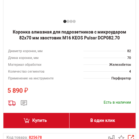
Коронка алмазная для подрозетников с микроударом
82х70 мм хвостовик M16 KEOS Pulsar DCP082.70
Диаметр коронки, мм
82
Длина коронки, мм
70
Материал обработки
Железобетон
Количество сегментов
4
Применение на инструменте
Перфоратор
₽
5 890
Есть в наличии
Купить
В один клик
Код товара:
825678