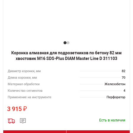
Коронка алмазная для подрозетников по бетону 82 мм
хвостовик M16 SDS-Plus DIAM Master Line D 311103
Диаметр коронки, мм
82
Длина коронки, мм
70
Материал обработки
Железобетон
Количество сегментов
4
Применение на инструменте
Перфоратор
₽
3 915
Есть в наличии