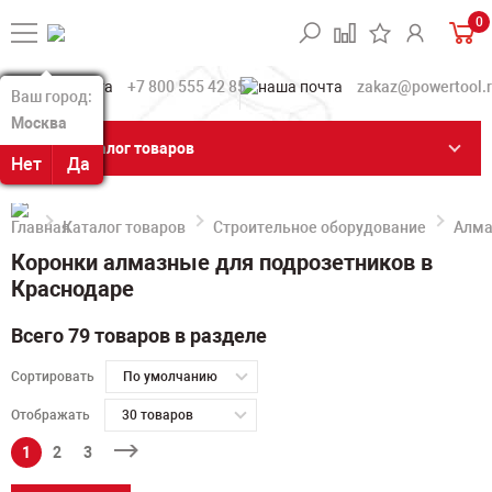
0
+7 800 555 42 85
zakaz@powertool.
Ваш город:
Ваш город:
Москва
Москва
Каталог товаров
Нет
Нет
Да
Да
Каталог товаров
Строительное оборудование
Алма
Коронки алмазные для подрозетников в
Краснодаре
Всего 79 товаров в разделе
Сортировать
По умолчанию
Отображать
30 товаров
1
2
3