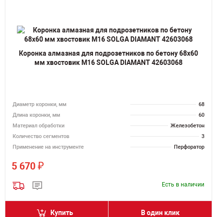
Коронка алмазная для подрозетников по бетону 68х60
мм хвостовик M16 SOLGA DIAMANT 42603068
Диаметр коронки, мм
68
Длина коронки, мм
60
Материал обработки
Железобетон
Количество сегментов
3
Применение на инструменте
Перфоратор
₽
5 670
Есть в наличии
Купить
В один клик