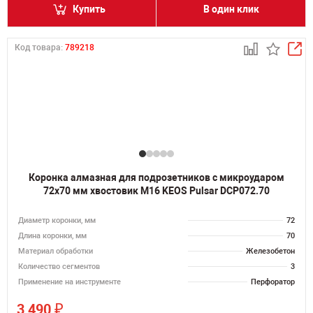
Купить
В один клик
Код товара:
789218
Коронка алмазная для подрозетников с микроударом
72х70 мм хвостовик M16 KEOS Pulsar DCP072.70
Диаметр коронки, мм
72
Длина коронки, мм
70
Материал обработки
Железобетон
Количество сегментов
3
Применение на инструменте
Перфоратор
₽
3 490