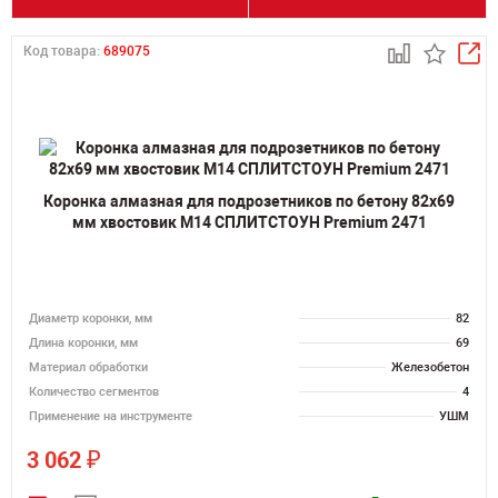
Код товара:
689075
Коронка алмазная для подрозетников по бетону 82х69
мм хвостовик M14 СПЛИТСТОУН Premium 2471
Диаметр коронки, мм
82
Длина коронки, мм
69
Материал обработки
Железобетон
Количество сегментов
4
Применение на инструменте
УШМ
₽
3 062