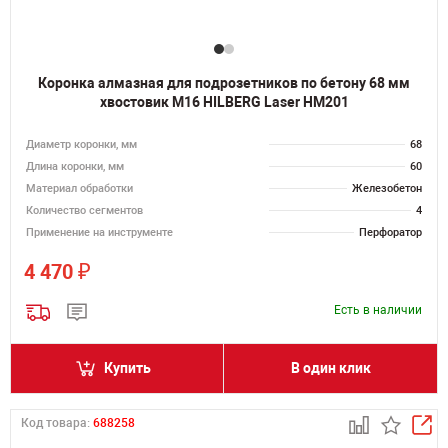
Коронка алмазная для подрозетников по бетону 68 мм
хвостовик M16 HILBERG Laser HM201
Диаметр коронки, мм
68
Длина коронки, мм
60
Материал обработки
Железобетон
Количество сегментов
4
Применение на инструменте
Перфоратор
₽
4 470
Есть в наличии
Купить
В один клик
Код товара:
688258