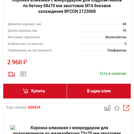
Коронка алмазная с микроударом для подрозетников
по бетону 68х70 мм хвостовик M16 боковое
охлаждение BYCON 2123068
Диаметр коронки, мм
68
Длина коронки, мм
70
Материал обработки
Железобетон
Количество сегментов
5
Применение на инструменте
Перфоратор
₽
2 960
Есть в наличии
Купить
В один клик
Код товара:
688924