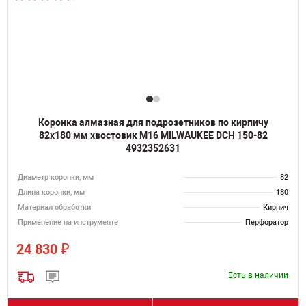
Коронка алмазная для подрозетников по кирпичу
82х180 мм хвостовик M16 MILWAUKEE DCH 150-82
4932352631
Диаметр коронки, мм
82
Длина коронки, мм
180
Материал обработки
Кирпич
Применение на инструменте
Перфоратор
₽
24 830
Есть в наличии