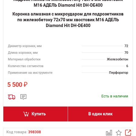
Коронка алмазная с микроударом для подрозетников
по железобетону 72х70 мм хвостовик M16 АДЕЛЬ
Diamond Hit DH-DE400
Диаметр коронки, мм
72
Длина коронки, мм
70
Материал обработки
Железобетон
Количество сегментов
6
Применение на инструменте
Перфоратор
₽
5 500
Есть в наличии
Купить
В один клик
Код товара:
398308