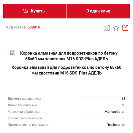
Купить
В один клик
Код товара:
688916
Коронка алмазная для подрозетников по бетону 68х60
мм хвостовик M16 SDS-Plus АДЕЛЬ
Диаметр коронки, мм
68
Длина коронки, мм
60
Материал обработки
Железобетон
Количество сегментов
3
Применение на инструменте
Перфоратор