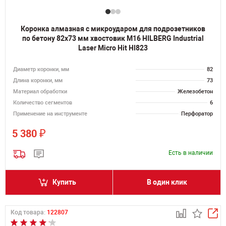
Коронка алмазная с микроударом для подрозетников
по бетону 82х73 мм хвостовик M16 HILBERG Industrial
Laser Micro Hit HI823
Диаметр коронки, мм
82
Длина коронки, мм
73
Материал обработки
Железобетон
Количество сегментов
6
Применение на инструменте
Перфоратор
₽
5 380
Есть в наличии
Купить
В один клик
Код товара:
122807