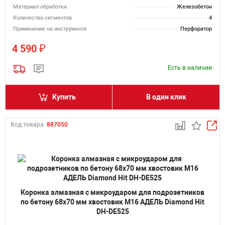
Материал обработки
Железобетон
Количество сегментов
4
Применение на инструменте
Перфоратор
₽
4 590
Есть в наличии
Купить
В один клик
Код товара:
887050
Коронка алмазная с микроударом для подрозетников
по бетону 68х70 мм хвостовик M16 АДЕЛЬ Diamond Hit
DH-DE525