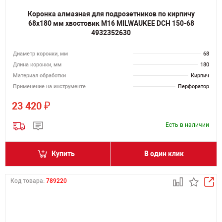
Коронка алмазная для подрозетников по кирпичу
68х180 мм хвостовик M16 MILWAUKEE DCH 150-68
4932352630
Диаметр коронки, мм
68
Длина коронки, мм
180
Материал обработки
Кирпич
Применение на инструменте
Перфоратор
₽
23 420
Есть в наличии
Купить
В один клик
Код товара:
789220