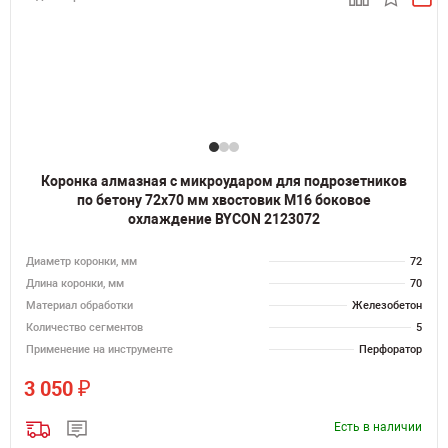
Коронка алмазная с микроударом для подрозетников
по бетону 72х70 мм хвостовик M16 боковое
охлаждение BYCON 2123072
Диаметр коронки, мм
72
Длина коронки, мм
70
Материал обработки
Железобетон
Количество сегментов
5
Применение на инструменте
Перфоратор
₽
3 050
Есть в наличии