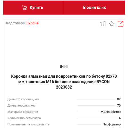
Купить
В один клик
Код товара:
825694
Коронка алмазная для подрозетников по бетону 82х70
мм хвостовик M16 боковое охлаждение BYCON
2023082
Диаметр коронки, мм
82
Длина коронки, мм
70
Материал обработки
Железобетон
Количество сегментов
4
Применение на инструменте
Перфоратор