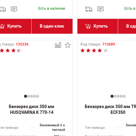
Есть в наличии
Есть 
Купить
В один клик
Купить
В од
 товара:
135336
Код товара:
712689
Бензорез диск 350 мм
Бензорез диск 350 мм 
HUSQVARNA K 770-14
ECF350
Бензиновый 2-х
Бензи
Тип привода
Тип привода
тактный