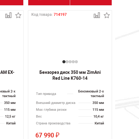
Код товара:
714197
IAM EX-
Бензорез диск 350 мм ZimAni
Red Line K760-14
новый 2-х
Бензиновый 2-х
Тип привода
тактный
тактный
350 мм
Внешний диаметр диска
350 мм
115 мм
Max глубина резки
115 мм
12,5 кг
Вес
10,4 кг
Китай
Страна производства
Китай
67 990
₽