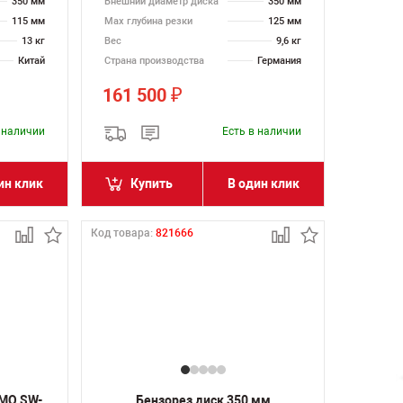
350 мм
Внешний диаметр диска
350 мм
115 мм
Max глубина резки
125 мм
13 кг
Вес
9,6 кг
Китай
Страна производства
Германия
161 500
₽
в наличии
Есть в наличии
ин клик
Купить
В один клик
Код товара:
821666
AMO SW-
Бензорез диск 350 мм