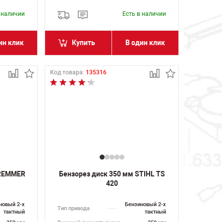
в наличии
Есть в наличии
ин клик
Купить
В один клик
Код товара:
135316
TREMMER
Бензорез диск 350 мм STIHL TS
420
новый 2-х
Бензиновый 2-х
Тип привода
тактный
тактный