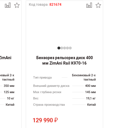
Код товара:
821674
ZimAni
Бензорез рельсорез диск 400
мм ZimAni Rail K970-16
новый 2-х
Бензиновый 2-х
Тип привода
тактный
тактный
350 мм
Внешний диаметр диска
400 мм
125 мм
Max глубина резки
145 мм
10 кг
Вес
19,1 кг
Китай
Страна производства
Китай
129 990
₽