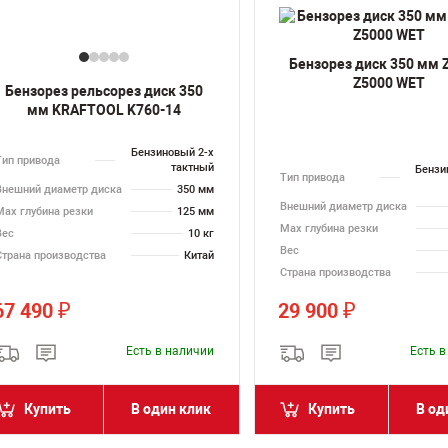
Бензорез диск 350 мм 
Z5000 WET
Бензорез рельсорез диск 350
мм KRAFTOOL K760-14
Бензиновый 2-х
Тип привода
тактный
Бензи
Тип привода
Внешний диаметр диска
350 мм
Внешний диаметр диска
Max глубина резки
125 мм
Max глубина резки
Вес
10 кг
Вес
Страна производства
Китай
Страна производства
67 490
29 900
₽
₽
Есть в наличии
Есть 
Купить
В один клик
Купить
В од