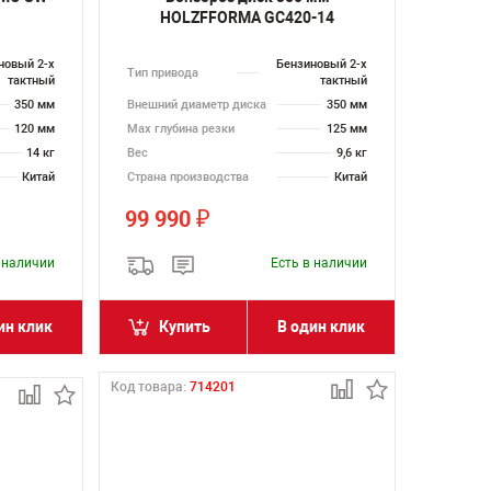
HOLZFFORMA GC420-14
новый 2-х
Бензиновый 2-х
Тип привода
тактный
тактный
350 мм
Внешний диаметр диска
350 мм
120 мм
Max глубина резки
125 мм
14 кг
Вес
9,6 кг
Китай
Страна производства
Китай
99 990
₽
в наличии
Есть в наличии
ин клик
Купить
В один клик
Код товара:
714201