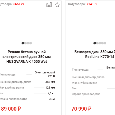
 товара:
665179
Код товара:
714199
Резчик бетона ручной
Бензорез диск 350 мм 
электрический диск 350 мм
Red Line K770-14
HUSQVARNA K 4000 Wet
Бензи
Тип привода
Электрический
Тип привода
220 В
Внешний диаметр диска
Внешний диаметр диска
350 мм
Max глубина резки
Max глубина резки
125 мм
Вес
Вес
7,6 кг
Страна производства
Страна производства
США
189 000
70 990
₽
₽