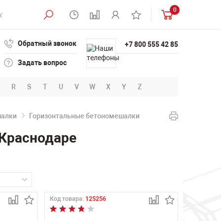
0
Обратный звонок
+7 800 555 42 85
Задать вопрос
R
S
T
U
V
W
X
Y
Z
шалки
Горизонтальные бетономешалки
 Краснодаре
Код товара:
125256