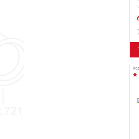
В
Код