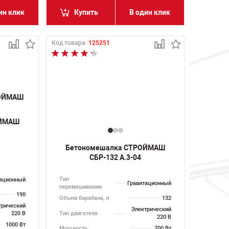
ин клик
Купить
В один клик
Код товара:
125251
ОЙМАШ
Бетономешалка СТРОЙМАШ
СБР-132 А.3-04
Тип
тационный
Гравитационный
перемешивания
190
Объем барабана, л
132
трический
Электрический
Тип двигателя
220 В
220 В
1000 Вт
Мощность
700 Вт