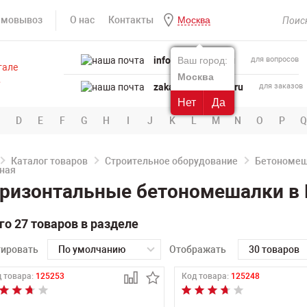
амовывоз
О нас
Контакты
Москва
info@powertool.ru
Ваш город:
для вопросов
Москва
zakaz@powertool.ru
для заказов
Нет
Да
D
E
F
G
H
I
J
K
L
M
N
O
P
Q
Каталог товаров
Строительное оборудование
Бетономе
ризонтальные бетономешалки в
го 27 товаров в разделе
тировать
По умолчанию
Отображать
30 товаров
 товара:
125253
Код товара:
125248