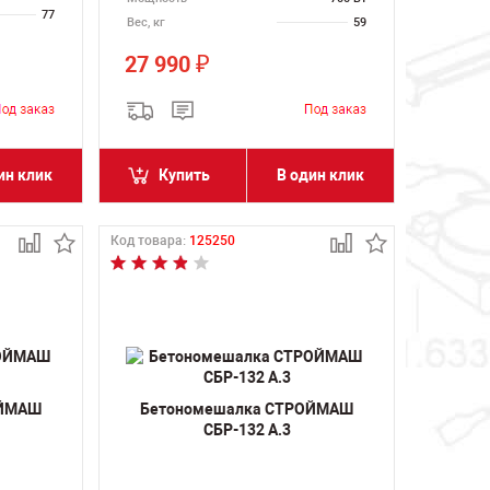
77
Вес, кг
59
27 990
₽
ин клик
Купить
В один клик
Код товара:
125250
ОЙМАШ
Бетономешалка СТРОЙМАШ
СБР-132 А.3