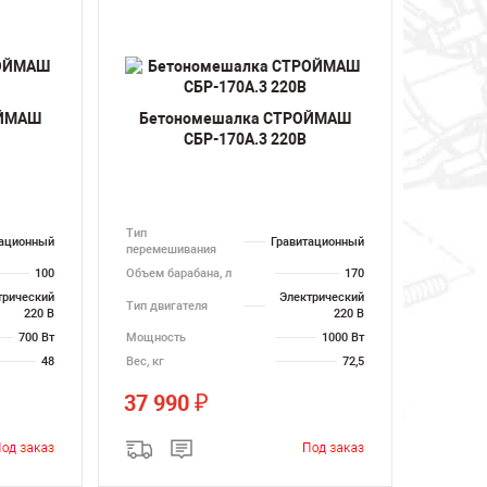
ОЙМАШ
Бетономешалка СТРОЙМАШ
СБР-170А.3 220В
Тип
тационный
Гравитационный
перемешивания
100
Объем барабана, л
170
трический
Электрический
Тип двигателя
220 В
220 В
700 Вт
Мощность
1000 Вт
48
Вес, кг
72,5
37 990
₽