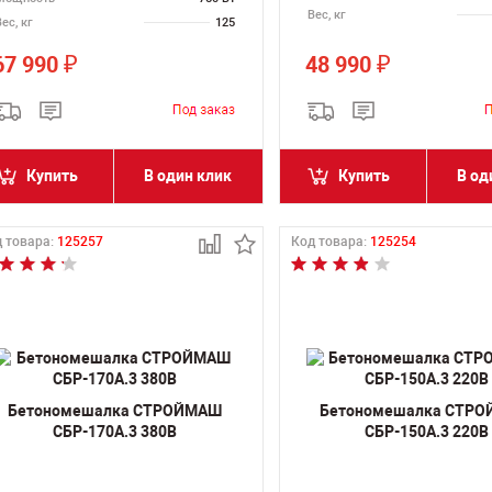
Вес, кг
ес, кг
125
67 990
48 990
₽
₽
Купить
В один клик
Купить
В од
 товара:
125257
Код товара:
125254
Бетономешалка СТРОЙМАШ
Бетономешалка СТР
СБР-170А.3 380В
СБР-150А.3 220В