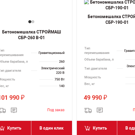
Бетономешалка СТР
СБР-190-01
Бетономешалка СТРОЙМАШ
СБР-260 В-01
Тип
Тип
Грави
Гравитационный
перемешивания
перемешивания
Объем барабана, л
Объем барабана, л
260
Элек
Электрический
Тип двигателя
Тип двигателя
220 В
Мощность
Мощность
750 Вт
Вес, кг
ес, кг
140
101 990
49 990
₽
₽
Купить
В один клик
Купить
В од