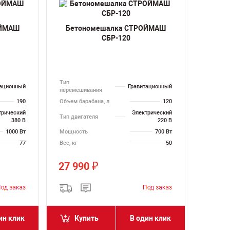
ОЙМАШ
Бетономешалка СТРОЙМАШ
СБР-120
Тип
тационный
Гравитационный
перемешивания
190
Объем барабана, л
120
трический
Электрический
Тип двигателя
380 В
220 В
1000 Вт
Мощность
700 Вт
77
Вес, кг
50
27 990
₽
ин клик
Купить
В один клик