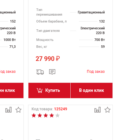
Тип
тационный
Гравитационный
перемешивания
152
Объем барабана, л
132
трический
Электрический
Тип двигателя
220 В
220 В
1000 Вт
Мощность
700 Вт
71,3
Вес, кг
59
27 990
₽
ин клик
Купить
В один клик
Код товара:
125249