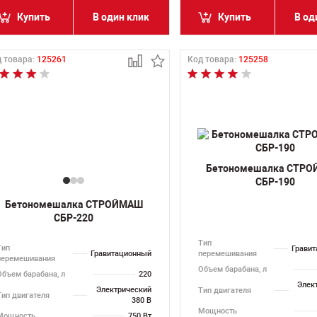
Купить
В один клик
Купить
В од
 товара:
125261
Код товара:
125258
Бетономешалка СТР
СБР-190
Бетономешалка СТРОЙМАШ
СБР-220
Тип
Тип
Грави
Гравитационный
перемешивания
перемешивания
Объем барабана, л
Объем барабана, л
220
Элек
Электрический
Тип двигателя
Тип двигателя
380 В
Мощность
Мощность
750 Вт