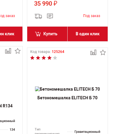
35 990
₽
ин клик
Купить
В один клик
Код товара:
125264
Бетономешалка ELITECH Б 70
N R134
тационный
Тип
134
Гравитационный
перемешивания