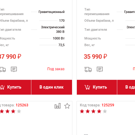
Тип
Тип
Гравитационный
Грави
перемешивания
перемешивания
Объем барабана, л
170
Объем барабана, л
Электрический
Элек
Тип двигателя
Тип двигателя
380 В
Мощность
1000 Вт
Мощность
ес, кг
72,5
Вес, кг
37 990
35 990
₽
₽
Купить
В один клик
Купить
В од
 товара:
125263
Код товара:
125259