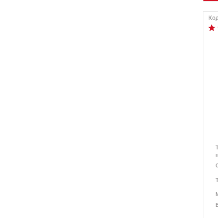
Код
В