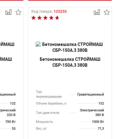
Код товара:
125255
ОЙМАШ
Бетономешалка СТРОЙМАШ
СБР-150А.3 380В
Тип
тационный
Гравитационный
перемешивания
132
Объем барабана, л
152
трический
Электрический
Тип двигателя
220 В
380 В
700 Вт
Мощность
1000 Вт
55
Вес, кг
71,3