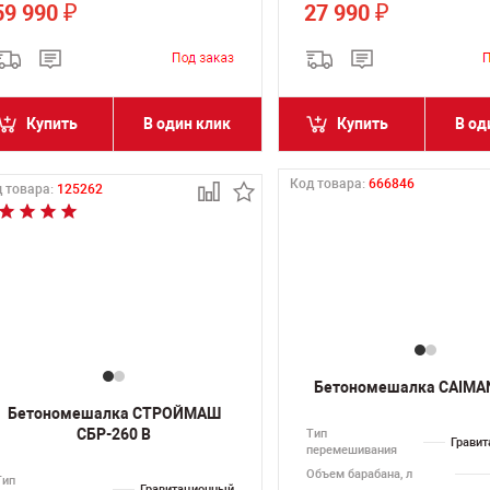
59 990
27 990
₽
₽
Купить
В один клик
Купить
В од
Код товара:
666846
 товара:
125262
Бетономешалка CAIMA
Бетономешалка СТРОЙМАШ
СБР-260 В
Тип
Грави
перемешивания
Объем барабана, л
Тип
Гравитационный