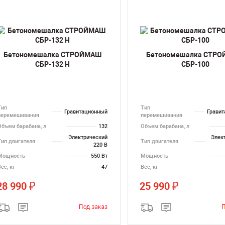
Бетономешалка СТРОЙМАШ
Бетономешалка СТР
СБР-132 Н
СБР-100
Тип
Тип
Гравитационный
Грави
перемешивания
перемешивания
Объем барабана, л
132
Объем барабана, л
Электрический
Элек
Тип двигателя
Тип двигателя
220 В
Мощность
550 Вт
Мощность
ес, кг
47
Вес, кг
28 990
25 990
₽
₽