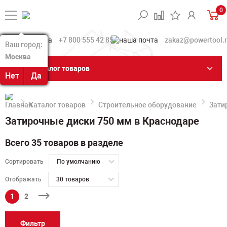
0
+7 800 555 42 85
zakaz@powertool.
Ваш город:
Ваш город:
Москва
Москва
Каталог товаров
Нет
Нет
Да
Да
Каталог товаров
Строительное оборудование
Зати
Затирочные диски 750 мм в Краснодаре
Всего 35 товаров в разделе
Сортировать
По умолчанию
Отображать
30 товаров
1
2
Фильтр